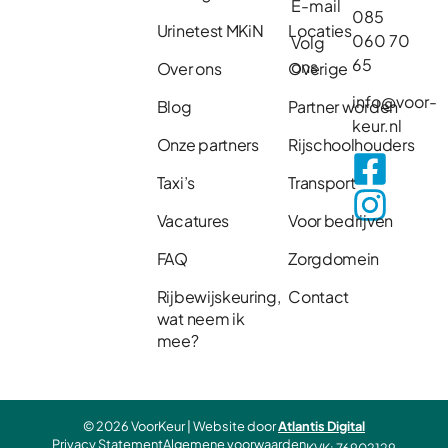
E-mail
085
Urinetest MKiN
Locaties
060 70
Volg
65
ons
Over ons
Overige
info@voor-
Blog
Partner worden
keur.nl
Onze partners
Rijschoolhouders
Taxi’s
Transport
Vacatures
Voor bedrijven
FAQ
Zorgdomein
Rijbewijskeuring,
Contact
wat neem ik
mee?
© 2026 VoorKeur | Website door
Atlantis Digital
Privacy Statement
Algemene voorwaarden
KVK: 76902129