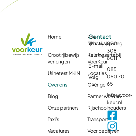
Contact
Home
75+
rijbewijskeuring
Whatsapp
020
308
Telefoon
Groot rijbewijs
Keuringsarts bij
6011
verlengen
VoorKeur
E-mail
085
Urinetest MKiN
Locaties
060 70
Volg
65
ons
Over ons
Overige
info@voor-
Blog
Partner worden
keur.nl
Onze partners
Rijschoolhouders
Taxi’s
Transport
Vacatures
Voor bedrijven