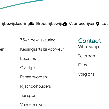
 rijbewijskeuring
Groot rijbewijs
Voor bedrijven
Loc
Contact
75+ rijbewijskeuring
Whatsapp
gen
Keuringsarts bij VoorKeur
Telefoon
Locaties
E-mail
Overige
Volg ons
Partner worden
Rijschoolhouders
Transport
Voor bedrijven