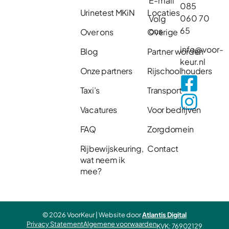
E-mail
085
Urinetest MKiN
Locaties
060 70
Volg
65
ons
Over ons
Overige
info@voor-
Blog
Partner worden
keur.nl
Onze partners
Rijschoolhouders
Taxi’s
Transport
Vacatures
Voor bedrijven
FAQ
Zorgdomein
Rijbewijskeuring,
Contact
wat neem ik
mee?
© 2026 VoorKeur | Website door
Atlantis Digital
Privacy Statement
Algemene voorwaarden
KVK: 76902129