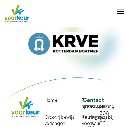
Contact
Home
75+
rijbewijskeuring
Whatsapp
020
308
Telefoon
Groot rijbewijs
Keuringsarts bij
6011
verlengen
VoorKeur