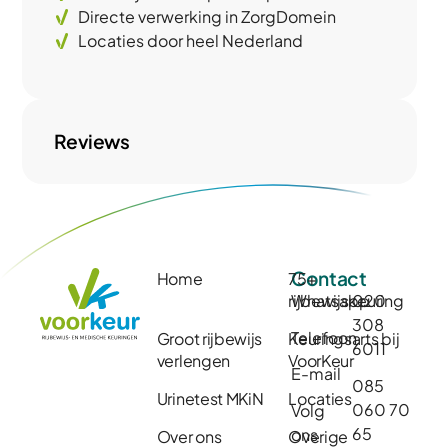
Directe verwerking in ZorgDomein
Locaties door heel Nederland
Reviews
Contact
Home
75+
rijbewijskeuring
Whatsapp
020
308
Telefoon
Groot rijbewijs
Keuringsarts bij
6011
verlengen
VoorKeur
E-mail
085
Urinetest MKiN
Locaties
060 70
Volg
65
ons
Over ons
Overige