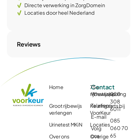
Directe verwerking in ZorgDomein
Locaties door heel Nederland
Reviews
Contact
Home
75+
rijbewijskeuring
Whatsapp
020
308
Telefoon
Groot rijbewijs
Keuringsarts bij
6011
verlengen
VoorKeur
E-mail
085
Urinetest MKiN
Locaties
060 70
Volg
65
ons
Over ons
Overige