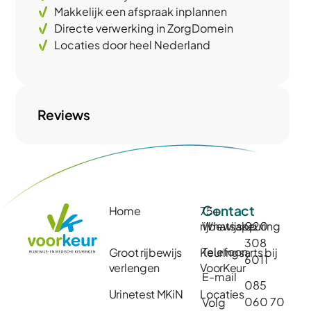
Makkelijk een afspraak inplannen
Directe verwerking in ZorgDomein
Locaties door heel Nederland
Reviews
Contact
Home
75+
rijbewijskeuring
Whatsapp
020
308
Telefoon
Groot rijbewijs
Keuringsarts bij
6011
verlengen
VoorKeur
E-mail
085
Urinetest MKiN
Locaties
060 70
Volg