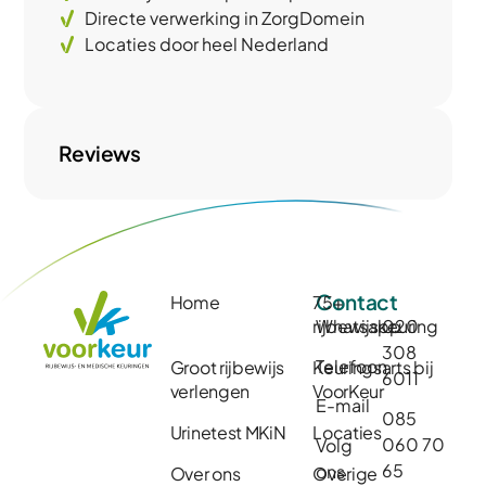
Directe verwerking in ZorgDomein
Locaties door heel Nederland
Reviews
Contact
Home
75+
rijbewijskeuring
Whatsapp
020
308
Telefoon
Groot rijbewijs
Keuringsarts bij
6011
verlengen
VoorKeur
E-mail
085
Urinetest MKiN
Locaties
060 70
Volg
65
ons
Over ons
Overige