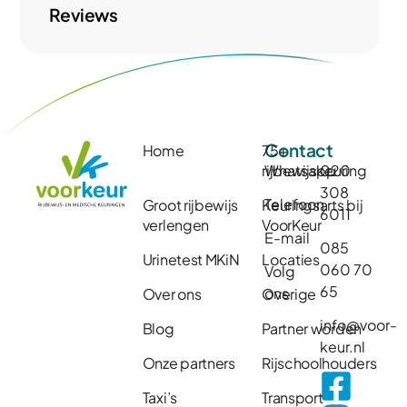
Reviews
Contact
Home
75+
rijbewijskeuring
Whatsapp
020
308
Telefoon
Groot rijbewijs
Keuringsarts bij
6011
verlengen
VoorKeur
E-mail
085
Urinetest MKiN
Locaties
060 70
Volg
65
ons
Over ons
Overige
info@voor-
Blog
Partner worden
keur.nl
Onze partners
Rijschoolhouders
Taxi’s
Transport