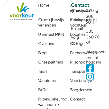
Contact
Home
75+
rijbewijskeuring
Whatsapp
020
308
Telefoon
Groot rijbewijs
Keuringsarts bij
6011
verlengen
VoorKeur
E-mail
085
Urinetest MKiN
Locaties
060 70
Volg
65
ons
Over ons
Overige
info@voor-
Blog
Partner worden
keur.nl
Onze partners
Rijschoolhouders
Taxi’s
Transport
Vacatures
Voor bedrijven
FAQ
Zorgdomein
Rijbewijskeuring,
Contact
wat neem ik