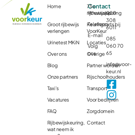
Contact
Home
75+
rijbewijskeuring
Whatsapp
020
308
Telefoon
Groot rijbewijs
Keuringsarts bij
6011
verlengen
VoorKeur
E-mail
085
Urinetest MKiN
Locaties
060 70
Volg
65
ons
Over ons
Overige
info@voor-
Blog
Partner worden
keur.nl
Onze partners
Rijschoolhouders
Taxi’s
Transport
Vacatures
Voor bedrijven
FAQ
Zorgdomein
Rijbewijskeuring,
Contact
wat neem ik