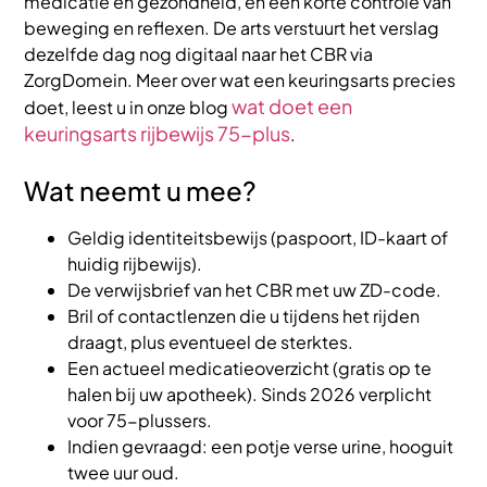
medicatie en gezondheid, en een korte controle van
beweging en reflexen. De arts verstuurt het verslag
dezelfde dag nog digitaal naar het CBR via
ZorgDomein. Meer over wat een keuringsarts precies
wat doet een
doet, leest u in onze blog
keuringsarts rijbewijs 75-plus
.
Wat neemt u mee?
Geldig identiteitsbewijs (paspoort, ID-kaart of
huidig rijbewijs).
De verwijsbrief van het CBR met uw ZD-code.
Bril of contactlenzen die u tijdens het rijden
draagt, plus eventueel de sterktes.
Een actueel medicatieoverzicht (gratis op te
halen bij uw apotheek). Sinds 2026 verplicht
voor 75-plussers.
Indien gevraagd: een potje verse urine, hooguit
twee uur oud.