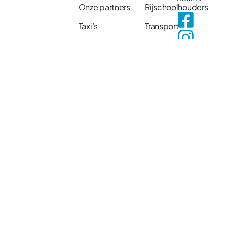
Onze partners
Rijschoolhouders
Taxi’s
Transport
Vacatures
Voor bedrijven
FAQ
Zorgdomein
Rijbewijskeuring,
Contact
wat neem ik
mee?
© 2026 VoorKeur | Website door
Atlantis Digital
Privacy Statement
Algemene voorwaarden
KVK: 76902129