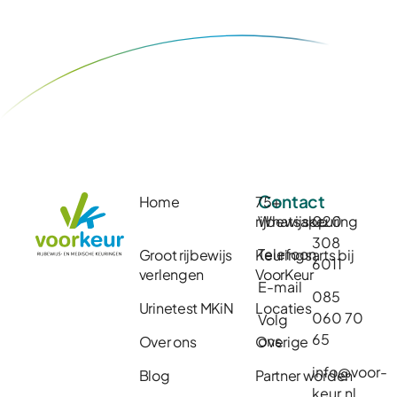
Contact
Home
75+
rijbewijskeuring
Whatsapp
020
308
Telefoon
Groot rijbewijs
Keuringsarts bij
6011
verlengen
VoorKeur
E-mail
085
Urinetest MKiN
Locaties
060 70
Volg
65
ons
Over ons
Overige
info@voor-
Blog
Partner worden
keur.nl