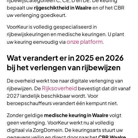
rijbewijscategorieën C, CE, D en DE. De keuring
bepaalt uw
rijgeschiktheid in Waalre
en of het CBR
uw verlenging goedkeurt.
VoorKeur is volledig gespecialiseerd in
rijbewijskeuringen en medische keuringen. U plant
onze platform
uw keuring eenvoudig via
.
Wat verandert er in 2025 en 2026
bij het verlengen van rijbewijzen
De overheid werkt toe naar digitale verlenging van
Rijksoverheid
rijbewijzen. De
bevestigt dat dit vanaf
2027 landelijk beschikbaar wordt. Voor
beroepschauffeurs verandert één kernpunt niet.
Zonder geldige
medische keuring in Waalre
volgt
geen verlenging. VoorKeur werkt nu al volledig
digitaal via ZorgDomein. De keuringsarts stuurt uw
gegevens veilig en direct door naar het
CBR Waalre
.