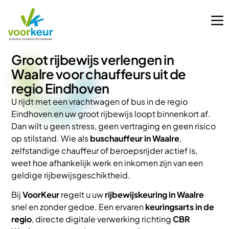
Groot rijbewijs verlengen in
Waalre voor chauffeurs uit de
regio Eindhoven
U rijdt met een vrachtwagen of bus in de regio
Eindhoven en uw groot rijbewijs loopt binnenkort af.
Dan wilt u geen stress, geen vertraging en geen risico
op stilstand. Wie als
buschauffeur in Waalre
,
zelfstandige chauffeur of beroepsrijder actief is,
weet hoe afhankelijk werk en inkomen zijn van een
geldige rijbewijsgeschiktheid.
Bij
VoorKeur
regelt u uw
rijbewijskeuring in Waalre
snel en zonder gedoe. Een ervaren
keuringsarts in de
regio
, directe digitale verwerking richting
CBR