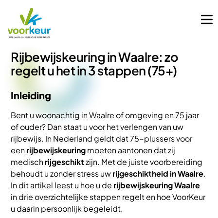
Rijbewijskeuring in Waalre: zo
regelt u het in 3 stappen (75+)
Inleiding
Bent u woonachtig in Waalre of omgeving en 75 jaar
of ouder? Dan staat u voor het verlengen van uw
rijbewijs. In Nederland geldt dat 75-plussers voor
een
rijbewijskeuring
moeten aantonen dat zij
medisch
rijgeschikt
zijn. Met de juiste voorbereiding
behoudt u zonder stress uw
rijgeschiktheid in Waalre
.
In dit artikel leest u hoe u de
rijbewijskeuring Waalre
in drie overzichtelijke stappen regelt en hoe VoorKeur
u daarin persoonlijk begeleidt.