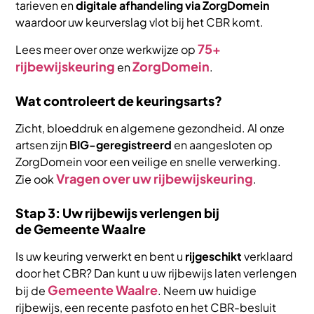
tarieven en
digitale afhandeling via ZorgDomein
waardoor uw keurverslag vlot bij het CBR komt.
75+
Lees meer over onze werkwijze op
rijbewijskeuring
ZorgDomein
en
.
Wat controleert de keuringsarts?
Zicht, bloeddruk en algemene gezondheid. Al onze
artsen zijn
BIG-geregistreerd
en aangesloten op
ZorgDomein voor een veilige en snelle verwerking.
Vragen over uw rijbewijskeuring
Zie ook
.
Stap 3: Uw rijbewijs verlengen bij
de Gemeente Waalre
Is uw keuring verwerkt en bent u
rijgeschikt
verklaard
door het CBR? Dan kunt u uw rijbewijs laten verlengen
Gemeente Waalre
bij de
. Neem uw huidige
rijbewijs, een recente pasfoto en het CBR-besluit