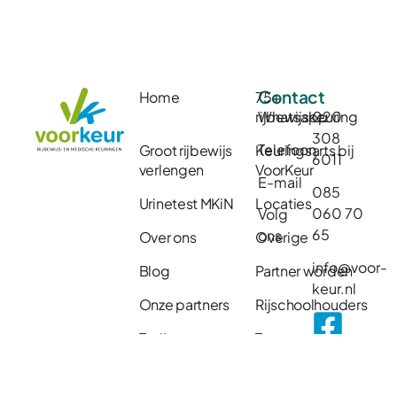
Contact
Home
75+
rijbewijskeuring
Whatsapp
020
308
Telefoon
Groot rijbewijs
Keuringsarts bij
6011
verlengen
VoorKeur
E-mail
085
Urinetest MKiN
Locaties
060 70
Volg
65
ons
Over ons
Overige
info@voor-
Blog
Partner worden
keur.nl
Onze partners
Rijschoolhouders
Taxi’s
Transport
Vacatures
Voor bedrijven